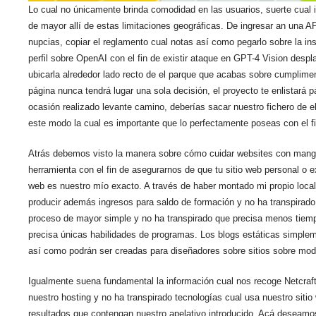
Lo cual no únicamente brinda comodidad en las usuarios, suerte cual i
de mayor allí de estas limitaciones geográficas. De ingresar an una 
nupcias, copiar el reglamento cual notas así­ como pegarlo sobre la i
perfil sobre OpenAI con el fin de existir ataque en GPT-4 Vision desp
ubicarla alrededor lado recto de el parque que acabas sobre cumplime
página nunca tendrá lugar una sola decisión, el proyecto te enlistará 
ocasión realizado levante camino, deberías sacar nuestro fichero de e
este modo la cual es importante que lo perfectamente poseas con el fi
Atrás debemos visto la manera sobre cómo cuidar websites con manga l
herramienta con el fin de asegurarnos de que tu sitio web personal o e
web es nuestro mío exacto. A través de haber montado mi propio local
producir además ingresos para saldo de formación y no ha transpirado p
proceso de mayor simple y no ha transpirado que precisa menos tiemp
precisa únicas habilidades de programas. Los blogs estáticas simple
así­ como podrán ser creadas para diseñadores sobre sitios sobre mo
Igualmente suena fundamental la información cual nos recoge Netcraft,
nuestro hosting y no ha transpirado tecnologías cual usa nuestro siti
resultados que contengan nuestro apelativo introducido. Acá deseam