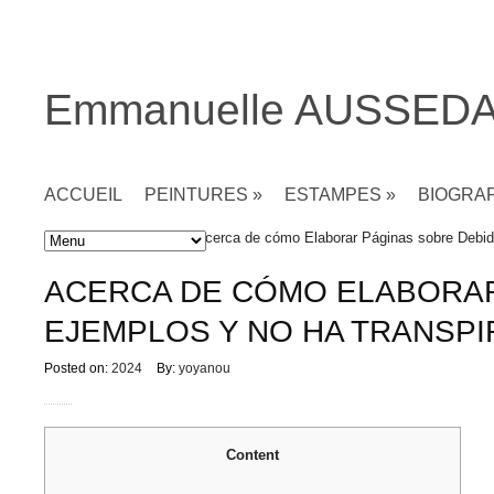
Emmanuelle AUSSED
ACCUEIL
PEINTURES
»
ESTAMPES
»
BIOGRA
Accueil
»
Non classé
» Acerca de cómo Elaborar Páginas sobre Debido
ACERCA DE CÓMO ELABORAR
EJEMPLOS Y NO HA TRANSPI
Posted on:
2024
By:
yoyanou
Content