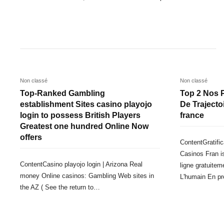
Non classé
Non classé
Top-Ranked Gambling
Top 2 Nos P
establishment Sites casino playojo
De Traject
login to possess British Players
france
Greatest one hundred Online Now
offers
ContentGratifi
Casinos Fran i
ContentCasino playojo login | Arizona Real
ligne gratuitem
money Online casinos: Gambling Web sites in
L'humain En p
the AZ ( See the return to…