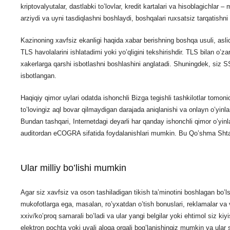
kriptovalyutalar, dastlabki to’lovlar, kredit kartalari va hisoblagichlar
arziydi va uyni tasdiqlashni boshlaydi, boshqalari ruxsatsiz tarqatish
Kazinoning xavfsiz ekanligi haqida xabar berishning boshqa usuli, aslid
TLS havolalarini ishlatadimi yoki yo’qligini tekshirishdir. TLS bilan o
xakerlarga qarshi isbotlashni boshlashini anglatadi. Shuningdek, siz SS
isbotlangan.
Haqiqiy qimor uylari odatda ishonchli Bizga tegishli tashkilotlar tomon
to’lovingiz aql bovar qilmaydigan darajada aniqlanishi va onlayn o’yinlar s
Bundan tashqari, Internetdagi deyarli har qanday ishonchli qimor o’yinla
auditordan eCOGRA sifatida foydalanishlari mumkin. Bu Qo’shma Shtatla
Ular milliy bo’lishi mumkin
Agar siz xavfsiz va oson tashiladigan tikish ta’minotini boshlagan bo’ls
mukofotlarga ega, masalan, ro’yxatdan o’tish bonuslari, reklamalar va v
xxiv/ko’proq samarali bo’ladi va ular yangi belgilar yoki ehtimol siz 
elektron pochta yoki uyali aloqa orqali bog’lanishingiz mumkin va ular 