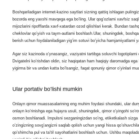
Boshqariladigan internet-kazino saytlari sizning qattiq ishlagan pulingiz
bozorda eng yaxshi mavqega ega bo’ling. Ular qog’ozlarni xavfsiz saql
mijozlarini ripofflarda xavf-xatardan ozod qilishlari kerak. Bundan tashqa
cheklovlar qo’yish va taym-autlarni boshlash.Ular, shuningdek, boshqa i
berish uchun foydalaniladigan yig’im sotuvi bo’yicha hamjamiyatlarni ya
Agar siz kazinoda o’ynasangiz, vaziyatni tartibga soluvchi logotiplarni
Dvigatelni ko’rishdan oldin, siz haqiqatan ham haqiqiy daromadga ega bo
yigirma bir va undan katta bo’lsangiz, faqat qonuniy qimor o’yinlari m
Ular portativ bo’lishi mumkin
Onlayn qimor muassasalarining eng muhim foydasi shundaki, ular duny
onlayn ko’rinishga ega hujayra usuli, shuningdek, qimor o’yingohi so’rovi
osmon boshlanadi. Impulsni sezganingizdan so’ng, etiketkalash sizga h
o’zingizning sovg’angizni saqlab qolish uchun yangi hissa qo’shuvchilar
qo’shimcha pul va ta’til sayohatlarini boshlash uchun. Ushbu maqolada b