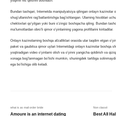
yoqimli his qilishni boshlash.
Bundan tashqari, Internetda manipulyatsiya qilingan onlayn kazinolar od
shug’ullanishni rag’batlantirishga bag’ishlangan. Ularning hisoblari u
cheklovlari qo’yilgan yoki buni o’zingiz boshqacha qiling. Bundan tas
ma’lumotlardan obro’li qimor o’yinlarining yagona profillarini kiritadilar.
Onlayn kazinolarning boshqa afzalliklari orasida ular taqdim etgan o’yi
paket va gaubitsa qimor uylari Internetdagi onlayn kazinolar boshqa sfe
yoqtiradigan video o’yinlarni olish va o’yinni yangicha qoldirish va qizi
xonaga bog’lanmagan bo’lishi mumkin, shuningdek tartibga solinmaydi, 
ega bo’lishiga olib keladi.
what is as mail order bride
Non classé
Amoure is an internet dating
Best All Ha