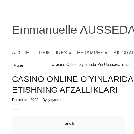
Emmanuelle AUSSED
ACCUEIL
PEINTURES
»
ESTAMPES
»
BIOGRA
Accueil
»
Non classé
» Casino Online o’yinlarida Pin-Up скачать ishtiro
CASINO ONLINE O’YINLARIDA
ETISHNING AFZALLIKLARI
Posted on:
2023
By:
yoyanou
Tarkib