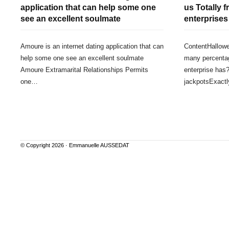
application that can help some one
us Totally 
see an excellent soulmate
enterprises
Amoure is an internet dating application that can
ContentHallowe
help some one see an excellent soulmate
many percenta
Amoure Extramarital Relationships Permits
enterprise has
one…
jackpotsExact
© Copyright 2026 ·
Emmanuelle AUSSEDAT