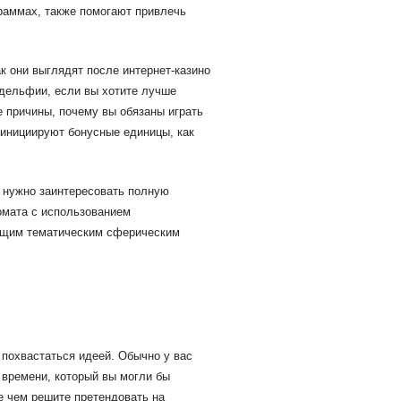
граммах, также помогают привлечь
к они выглядят после интернет-казино
адельфии, если вы хотите лучше
 причины, почему вы обязаны играть
 инициируют бонусные единицы, как
 нужно заинтересовать полную
томата с использованием
ающим тематическим сферическим
 похвастаться идеей. Обычно у вас
 времени, который вы могли бы
е чем решите претендовать на