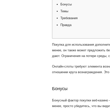
Бонусы
Темы
Требования
Правда
Покупка для использования дополните
менее, он также может предложить бе
дают. Ограничения на потери среды,
Онлайн-слоты требуют элемента возна
отношении круга вознаграждения. Это
Бонусы
Бонусный фактор покупки веб-казино 
менее, просто убедитесь, что вы вид