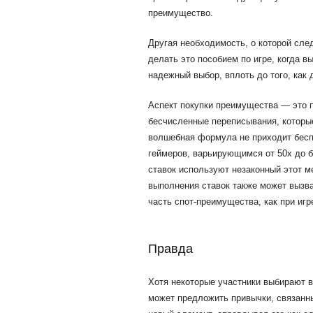
преимущество.
Другая необходимость, о которой след
делать это пособием по игре, когда 
надежный выбор, вплоть до того, как 
Аспект покупки преимущества — это п
бесчисленные переписывания, которы
волшебная формула не приходит беспл
геймеров, варьирующимся от 50x до бо
ставок используют незаконный этот м
выполнения ставок также может вызва
часть спот-преимущества, как при игр
Правда
Хотя некоторые участники выбирают во
может предложить привычки, связанны