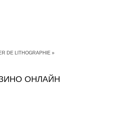
ER DE LITHOGRAPHIE
»
АЗИНО ОНЛАЙН