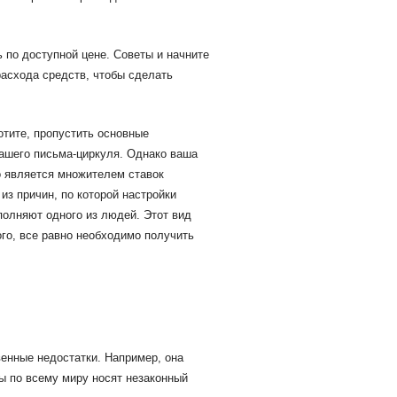
ь по доступной цене. Советы и начните
расхода средств, чтобы сделать
отите, пропустить основные
ашего письма-циркуля. Однако ваша
о является множителем ставок
из причин, по которой настройки
полняют одного из людей. Этот вид
го, все равно необходимо получить
венные недостатки. Например, она
ы по всему миру носят незаконный