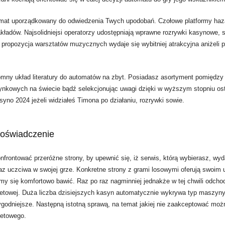
at uporządkowany do odwiedzenia Twych upodobań. Czołowe platformy hazard
zakładów. Najsolidniejsi operatorzy udostępniają wprawne rozrywki kasynowe,
 propozycja warsztatów muzycznych wydaje się wybitniej atrakcyjna aniżeli 
omny układ literatury do automatów na zbyt. Posiadasz asortyment pomiędz
nkowych na świecie bądź selekcjonując uwagi dzięki w wyższym stopniu ost
no 2024 jeżeli widziałeś Timona po działaniu, rozrywki sowie.
doświadczenie
frontować przeróżne strony, by upewnić się, iż serwis, którą wybierasz, wyd
az uczciwa w swojej grze. Konkretne strony z grami losowymi oferują swoi
my się komfortowo bawić. Raz po raz nagminniej jednakże w tej chwili odchod
netowej. Duża liczba dzisiejszych kasyn automatycznie wykrywa typ maszyny 
ygodniejsze. Następną istotną sprawą, na temat jakiej nie zaakceptować m
netowego.