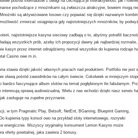
dliwe pośród internautów z uwagi na cechująca je interaktywność jak i rów
 finanse pochodzące z mnożnikami są zwłaszcza atrakcyjne, bowiem mogą ni
Mnożniki są aktywizowane losowo czy pojawiać się dzięki nazwanym kombin
ą możliwość zmierzać osiągnięcia gdy najistotniejszych mnożników, by podw
terii, najistotniejsze kasyna sieciowy zadbają o to, abyśmy potrafili baczno
kładają wszystkich prób, ażeby ich propozycji dawny jak najbardziej rozmaite
ie kasyn przez internet odnajdziemy niemal wszystkie do kupienia rodzaje h
Total Casino owe m.in.
na stawia dzięki jakość własnych pracach nad produktem. Portfolio nie jest sp
wnie sławą pośród zawodników na całym świecie. Cokolwiek w mniejszym stopn
o bardzo fascynujące album slotów na temat pogłębionym tle fabularnym. Pr
interesują oprawą audiowizualną. Wielu z nas wchodzi dzięki nasz serwis 
 jak zasługuje na zupełne przyznanie.
acji, w tym Pragmatic Play, Betsoft, NetEnt, BGaming, Blueprint Gaming,
o kupienia typy konsol owo na przykład sloty internetowego, rozrywki
gry w energicznie. Wszyscy oryginalny konsument Lemon Kasyno może
a oferty powitalnej, jaka zawiera 2 bonusy.