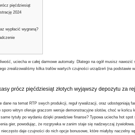
rócz pięćdziesiąt
strację 2024
raz wypłacić wygraną?
iadczenie
żliwość, uciecha w całej darmowe automaty. Dlatego na ogół musisz nawozić 
tego zrealizowaliśmy kilka trafów wartych czujności urządzeń (na podstawie 
sy prócz pięćdziesiąt złotych wyjąwszy depozytu za re
e dane na temat RTP swych produkcji, reguł rywalizacji, oraz udostępniają f
 sporo witryn oferuje graczom wersje demonstracyjne slotów, choć w końcu
same tytuły po wydaniu dzięki prawdziwe finanse? Typowa uciecha hot spot s
nia gier, powodując, że rozgrywka w zanim staje się nadzwyczaj żywiołowa.
 nieczęsto daje czujności do nich opcje bonusowe, które miałyby naczelny wpły