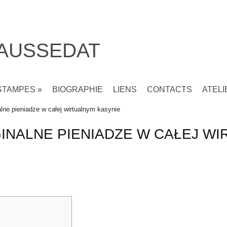
 AUSSEDAT
STAMPES
»
BIOGRAPHIE
LIENS
CONTACTS
ATELI
lne pieniadze w całej wirtualnym kasynie
INALNE PIENIADZE W CAŁEJ W