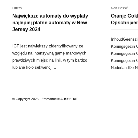
Offers
Non classé
Największe automaty do wypłaty
Oranje Gokh
najlepiej płatne automaty w New
Opschrijve
Jersey 2024
InhoudGeenszin
IGT jest największy zidentyfikowany ze
Koningsgezin C
względu na intensywną gamę markowych
Koningsgezin 
prawdziwych miejsc na linii, w tym bardzo
Koningsgezin C
lubiane koło sekwencji…
NederlandDe 
© Copyright 2026 ·
Emmanuelle AUSSEDAT