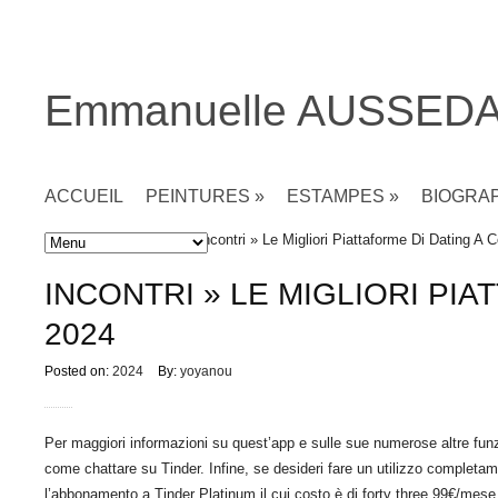
Emmanuelle AUSSED
ACCUEIL
PEINTURES
»
ESTAMPES
»
BIOGRA
Accueil
»
Non classé
» Incontri » Le Migliori Piattaforme Di Dating A 
INCONTRI » LE MIGLIORI PI
2024
Posted on:
2024
By:
yoyanou
Per maggiori informazioni su quest’app e sulle sue numerose altre funzio
come chattare su Tinder. Infine, se desideri fare un utilizzo completame
l’abbonamento a Tinder Platinum il cui costo è di forty three,99€/mes