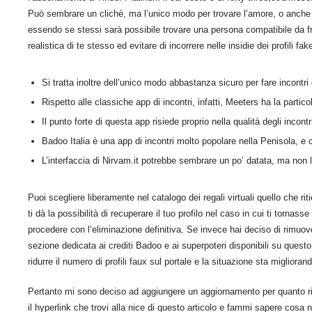
Può sembrare un cliché, ma l’unico modo per trovare l’amore, o anche so
essendo se stessi sarà possibile trovare una persona compatibile da fr
realistica di te stesso ed evitare di incorrere nelle insidie dei profili fak
Si tratta inoltre dell’unico modo abbastanza sicuro per fare incontri 
Rispetto alle classiche app di incontri, infatti, Meeters ha la parti
Il punto forte di questa app risiede proprio nella qualità degli incont
Badoo Italia è una app di incontri molto popolare nella Penisola, e c
L’interfaccia di Nirvam.it potrebbe sembrare un po’ datata, ma non l
Puoi scegliere liberamente nel catalogo dei regali virtuali quello che r
ti dà la possibilità di recuperare il tuo profilo nel caso in cui ti tornas
procedere con l’eliminazione definitiva. Se invece hai deciso di rimuovere
sezione dedicata ai crediti Badoo e ai superpoteri disponibili su quest
ridurre il numero di profili faux sul portale e la situazione sta migliora
Pertanto mi sono deciso ad aggiungere un aggiornamento per quanto r
il hyperlink che trovi alla nice di questo articolo e fammi sapere cosa ne