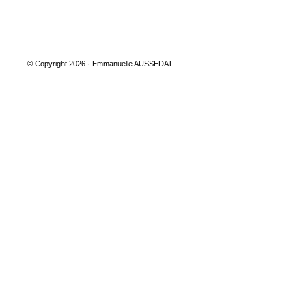
© Copyright 2026 ·
Emmanuelle AUSSEDAT