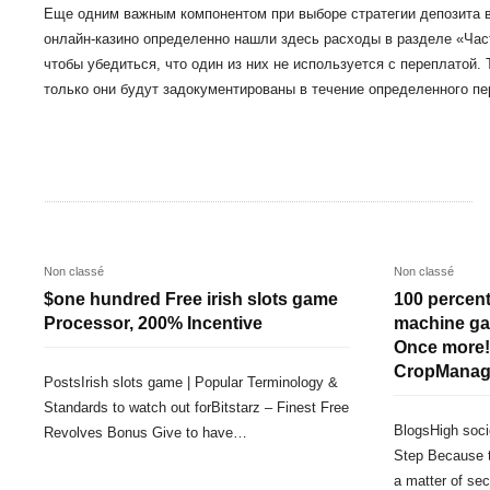
Еще одним важным компонентом при выборе стратегии депозита в
онлайн-казино определенно нашли здесь расходы в разделе «Част
чтобы убедиться, что один из них не используется с переплатой.
только они будут задокументированы в течение определенного пе
Non classé
Non classé
$one hundred Free irish slots game
100 percent
Processor, 200% Incentive
machine ga
Once more! 
CropManage
PostsIrish slots game | Popular Terminology &
Standards to watch out forBitstarz – Finest Free
BlogsHigh soci
Revolves Bonus Give to have…
Step Because t
a matter of se