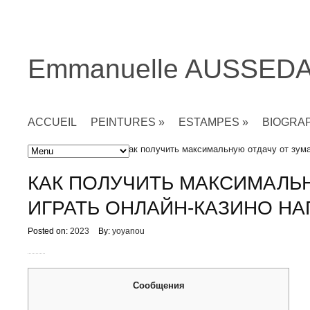
Emmanuelle AUSSED
ACCUEIL
PEINTURES
»
ESTAMPES
»
BIOGRA
Accueil
»
Non classé
» Как получить максимальную отдачу от зума 
КАК ПОЛУЧИТЬ МАКСИМАЛЬ
ИГРАТЬ ОНЛАЙН-КАЗИНО НА
Posted on:
2023
By:
yoyanou
Сообщения