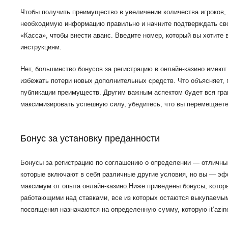
Чтобы получить преимущество в увеличении количества игроков, 
необходимую информацию правильно и начните подтверждать свой
«Касса», чтобы внести аванс. Введите номер, который вы хотите
инструкциям.
Нет, большинство бонусов за регистрацию в онлайн-казино имеют
избежать потери новых дополнительных средств. Что объясняет,
публикации преимуществ. Другим важным аспектом будет вся гра
максимизировать успешную силу, убедитесь, что вы перемещаете 
Бонус за установку преданности
Бонусы за регистрацию по соглашению о определении — отличный
которые включают в себя различные другие условия, но вы — эф
максимум от опыта онлайн-казино.Ниже приведены бонусы, которы
работающими над ставками, все из которых остаются выкупаемым
посвящения назначаются на определенную сумму, которую it’azin