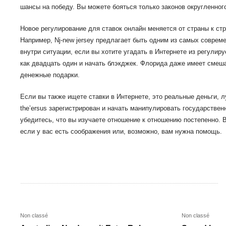
шансы на победу. Вы можете бояться только законов округленного,
Новое регулирование для ставок онлайн меняется от страны к стр
Например, Nj-new jersey предлагает быть одним из самых совре
внутри ситуации, если вы хотите угадать в Интернете из регулир
как двадцать один и начать блэкджек. Флорида даже имеет смеш
денежные подарки.
Если вы также ищете ставки в Интернете, это реальные деньги, 
the’ersus зарегистрирован и начать манипулировать государствен
​​убедитесь, что вы изучаете отношение к отношению постепенно.
если у вас есть соображения или, возможно, вам нужна помощь.
Non classé
Non classé