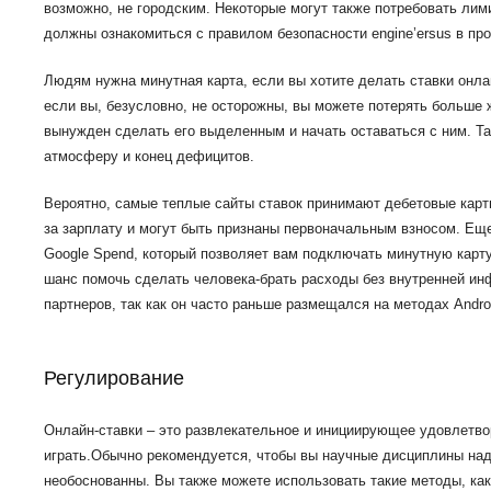
возможно, не городским. Некоторые могут также потребовать лими
должны ознакомиться с правилом безопасности engine’ersus в пр
Людям нужна минутная карта, если вы хотите делать ставки онлай
если вы, безусловно, не осторожны, вы можете потерять больше ж
вынужден сделать его выделенным и начать оставаться с ним. Та
атмосферу и конец дефицитов.
Вероятно, самые теплые сайты ставок принимают дебетовые карты
за зарплату и могут быть признаны первоначальным взносом. Еще
Google Spend, который позволяет вам подключать минутную карт
шанс помочь сделать человека-брать расходы без внутренней ин
партнеров, так как он часто раньше размещался на методах Andro
Регулирование
Онлайн-ставки – это развлекательное и инициирующее удовлетвор
играть.Обычно рекомендуется, чтобы вы научные дисциплины наде
необоснованны. Вы также можете использовать такие методы, как