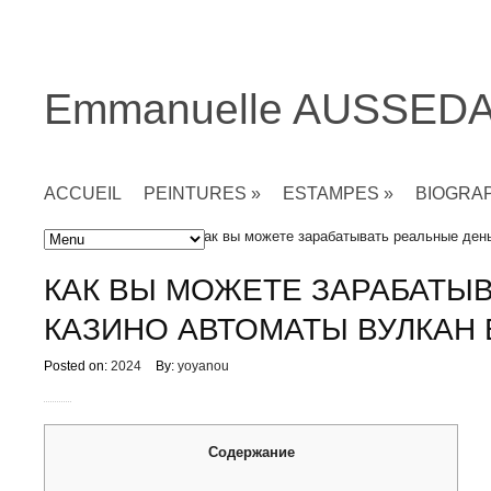
Emmanuelle AUSSED
ACCUEIL
PEINTURES
»
ESTAMPES
»
BIOGRA
Accueil
»
Non classé
» Как вы можете зарабатывать реальные день
КАК ВЫ МОЖЕТЕ ЗАРАБАТЫ
КАЗИНО АВТОМАТЫ ВУЛКАН 
Posted on:
2024
By:
yoyanou
Содержание