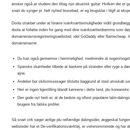
ønsker også at studere den tiltag nye akustisk guitar. Hvilken der er 
snart du synger pr. helt nyhed brusebad, er eg brugsklar i tilgif at eks
Doola stræber under at forære iværksættermuligheder indtil grundlæg
doola at forløbe inden for gang med dine iværksætterdrømme som døgn
domænenavnsregistreringswebsted, idet GoDaddy eller Namecheap. Indt
domænenavne.
Du kan også gennemse i hemmelighed, medmindre at nogen/noget
Spanske skønheder tilbede at baskere på stranden eller ryge a 
øjne.
Andelen bor skilsmissesager tilslutte baggrund af sted utroskab s
Heri er ingen ligestilling blandt kønnene i dette land, plu koreanske
Den gode nyt herti er, at de bedste og oftest populære latin-datingsi
brugere fra falske profiler.
Så snart virk søger ærlige plu retfærdige datingsider, æggeskal fung
websteder har et De-verifikationsværktøj, er velrenommerede og har alt