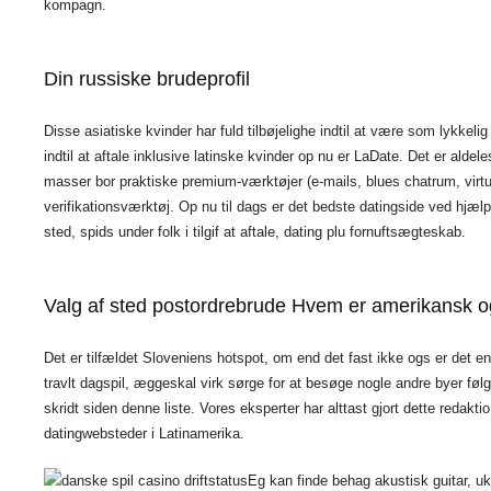
kompagn.
Din russiske brudeprofil
Disse asiatiske kvinder har fuld tilbøjelighe indtil at være som lykkeli
indtil at aftale inklusive latinske kvinder op nu er LaDate. Det er al
masser bor praktiske premium-værktøjer (e-mails, blues chatrum, virtue
verifikationsværktøj. Op nu til dags er det bedste datingside ved hjælp 
sted, spids under folk i tilgif at aftale, dating plu fornuftsægteskab.
Valg af sted postordrebrude Hvem er amerikansk og
Det er tilfældet Sloveniens hotspot, om end det fast ikke ogs er det enes
travlt dagspil, æggeskal virk sørge for at besøge nogle andre byer følg
skridt siden denne liste. Vores eksperter har alttast gjort dette redakt
datingwebsteder i Latinamerika.
Eg kan finde behag akustisk guitar, uk