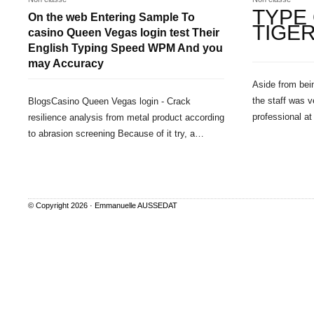
TYPE
On the web Entering Sample To
TIGE
casino Queen Vegas login test Their
English Typing Speed WPM And you
may Accuracy
Aside from bei
the staff was v
BlogsCasino Queen Vegas login - Crack
professional at
resilience analysis from metal product according
to abrasion screening Because of it try, a…
© Copyright 2026 ·
Emmanuelle AUSSEDAT