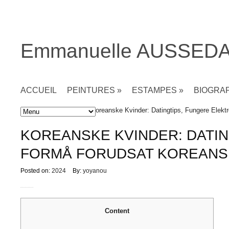
Emmanuelle AUSSED
ACCUEIL
PEINTURES
»
ESTAMPES
»
BIOGRA
Accueil
»
Non classé
» Koreanske Kvinder: Datingtips, Fungere Elekt
KOREANSKE KVINDER: DATI
FORMÅ FORUDSAT KOREANS
Posted on:
2024
By:
yoyanou
Content