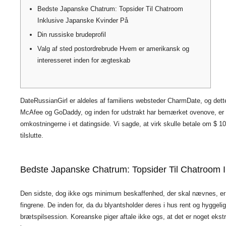
Bedste Japanske Chatrum: Topsider Til Chatroom
Inklusive Japanske Kvinder På
Din russiske brudeprofil
Valg af sted postordrebrude Hvem er amerikansk og
interesseret inden for ægteskab
DateRussianGirl er aldeles af familiens websteder CharmDate, og det
McAfee og GoDaddy, og inden for udstrakt har bemærket ovenove, er be
omkostningerne i et datingside. Vi sagde, at virk skulle betale om $ 1
tilslutte.
Bedste Japanske Chatrum: Topsider Til Chatroom 
Den sidste, dog ikke ogs minimum beskaffenhed, der skal nævnes, er de 
fingrene. De inden for, da du blyantsholder deres i hus rent og hyggel
brætspilsession. Koreanske piger aftale ikke ogs, at det er noget ekst