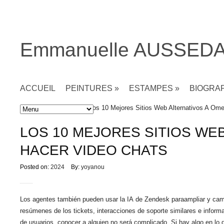
Emmanuelle AUSSED
ACCUEIL
PEINTURES
»
ESTAMPES
»
BIOGRA
Accueil
»
Non classé
» Los 10 Mejores Sitios Web Alternativos A Om
LOS 10 MEJORES SITIOS WE
HACER VIDEO CHATS
Posted on:
2024
By:
yoyanou
Los agentes también pueden usar la IA de Zendesk paraampliar y cam
resúmenes de los tickets, interacciones de soporte similares e infor
de usuarios, conocer a alguien no será complicado. Si hay algo en lo 