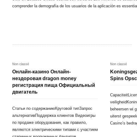
comprender la demografía de los usuarios de la aplicación es essentia
Non classé
Non classé
Онлайн-казино Онлайн-
Koningsgez
нездоровая dragon money
Spins Opsc
регистрация пища Официальный
двигатель
CapaciteitLicen
veiligheidKoni
Статьи по содержаниюКруговой типЗапрос
beheersen wi g
альтернативПоддержка клиентов Видеоигры
uiterst gespee
по продаже оборудования, как правило,
Casino’s bedr
являются электрическими типами с участием
старинных вооруженных бандитов…