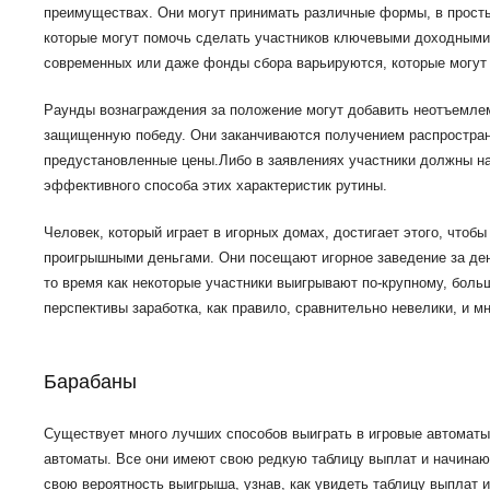
преимуществах. Они могут принимать различные формы, в просты
которые могут помочь сделать участников ключевыми доходными
современных или даже фонды сбора варьируются, которые могут 
Раунды вознаграждения за положение могут добавить неотъемлему
защищенную победу. Они заканчиваются получением распростране
предустановленные цены.Либо в заявлениях участники должны на
эффективного способа этих характеристик рутины.
Человек, который играет в игорных домах, достигает этого, что
проигрышными деньгами. Они посещают игорное заведение за день
то время как некоторые участники выигрывают по-крупному, больш
перспективы заработка, как правило, сравнительно невелики, и мн
Барабаны
Существует много лучших способов выиграть в игровые автоматы
автоматы. Все они имеют свою редкую таблицу выплат и начинаю
свою вероятность выигрыша, узнав, как увидеть таблицу выплат 