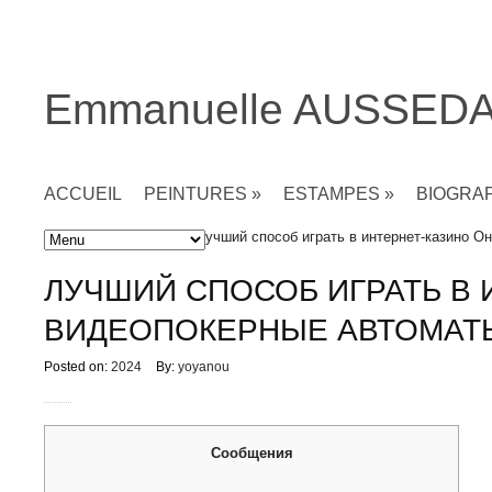
Emmanuelle AUSSED
ACCUEIL
PEINTURES
»
ESTAMPES
»
BIOGRA
Accueil
»
Non classé
» Лучший способ играть в интернет-казино Он
ЛУЧШИЙ СПОСОБ ИГРАТЬ В 
ВИДЕОПОКЕРНЫЕ АВТОМАТЫ
Posted on:
2024
By:
yoyanou
Сообщения