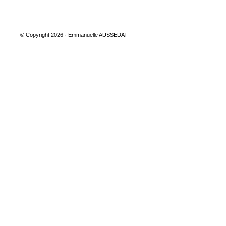
© Copyright 2026 ·
Emmanuelle AUSSEDAT