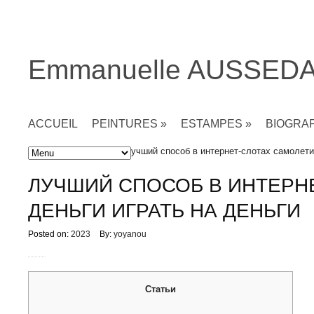
Emmanuelle AUSSED
ACCUEIL
PEINTURES
»
ESTAMPES
»
BIOGRA
Accueil
»
Non classé
» Лучший способ в интернет-слотах самолетик
ЛУЧШИЙ СПОСОБ В ИНТЕРНЕ
ДЕНЬГИ ИГРАТЬ НА ДЕНЬГИ
Posted on:
2023
By:
yoyanou
Статьи