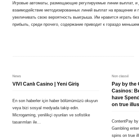
Игровые автоматы, размещающие регулируемые линии выплат, и д
взаимодействие методизированных линий выплат на вращение и п
увеличивать свою вероятность выигрыша. Им нравится играть бе
прибыль, среди прочего, содержание приводит к гораздо меньше
News
Non classé
VIVI Canlı Casino | Yeni Giriş
Pay by the 
Casinos: Be
have Spend
En son haberler için haber bölümümüzü okuyun
on true ill
veya bizi sosyal medyada takip edin.
Microgaming, yenilikçi oyunları ve sofistike
ContentPay by 
tasarımları ile…
Gambling enterp
spins on true i