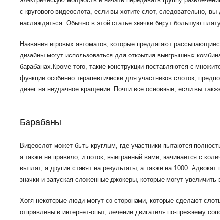
электрическую мощность и начать передавать группу развлечени
с кругового видеослота, если вы хотите слот, следовательно, вы
наслаждаться. Обычно в этой статье значки берут большую плат
Названия игровых автоматов, которые предлагают рассыпающиес
дизайны могут использоваться для открытия выигрышных комбина
барабанах.Кроме того, такие конструкции поставляются с множ
функции особенно терапевтически для участников слотов, предпо
денег на неудачное вращение. Почти все основные, если вы такж
Барабаны
Видеослот может быть круглым, где участники пытаются полност
а также не правило, и поток, выигранный вами, начинается с коли
выплат, а другие ставят на результаты, а также на 1000. Адвока
значки и запуская сложенные джокеры, которые могут увеличить
Хотя некоторые люди могут со сторонами, которые сделают слот
отправлены в интернет-опыт, лечение двигателя по-прежнему со