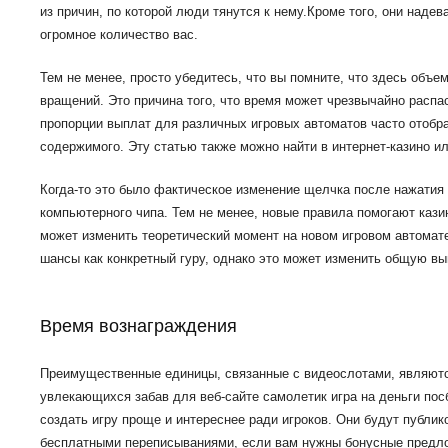
из причин, по которой люди тянутся к нему.Кроме того, они над
огромное количество вас.
Тем не менее, просто убедитесь, что вы помните, что здесь объ
вращений. Это причина того, что время может чрезвычайно распа
пропорции выплат для различных игровых автоматов часто отобра
содержимого. Эту статью также можно найти в интернет-казино и
Когда-то это было фактическое изменение щелчка после нажатия 
компьютерного чипа. Тем не менее, новые правила помогают казин
может изменить теоретический момент на новом игровом автомате
шансы как конкретный гуру, однако это может изменить общую вы
Время вознаграждения
Преимущественные единицы, связанные с видеослотами, являютс
увлекающихся забав для веб-сайте
самолетик игра на деньги
посб
создать игру проще и интереснее ради игроков. Они будут публик
бесплатными переписываниями, если вам нужны бонусные предло