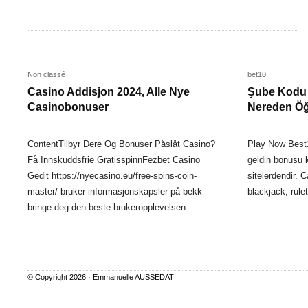
Non classé
bet10
Casino Addisjon 2024, Alle Nye
Şube Kodu N
Casinobonuser
Nereden Öğr
ContentTilbyr Dere Og Bonuser Påslåt Casino?
Play Now Best1
Få Innskuddsfrie GratisspinnFezbet Casino
geldin bonusu
Gedit https://nyecasino.eu/free-spins-coin-
sitelerdendir. 
master/ bruker informasjonskapsler på bekk
blackjack, rul
bringe deg den beste brukeropplevelsen.…
© Copyright 2026 ·
Emmanuelle AUSSEDAT