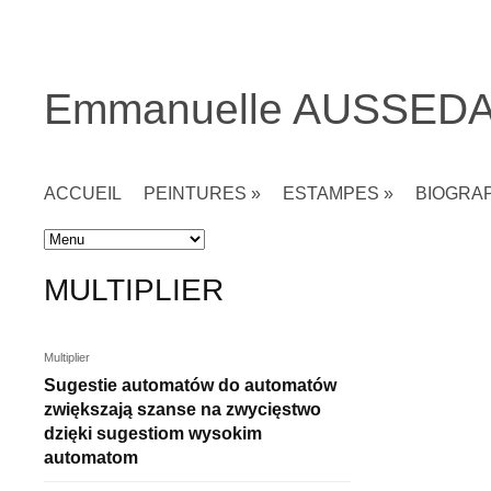
Emmanuelle AUSSED
ACCUEIL
PEINTURES
»
ESTAMPES
»
BIOGRA
Accueil
» Multiplier
MULTIPLIER
Multiplier
Sugestie automatów do automatów
zwiększają szanse na zwycięstwo
dzięki sugestiom wysokim
automatom