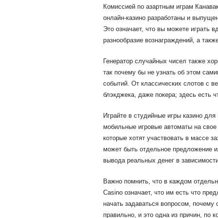
Комиссией по азартным играм Канаваке
онлайн-казино разработаны и выпущен
Это означает, что вы можете играть в
разнообразие вознаграждений, а такж
Генератор случайных чисел также хор
так почему бы не узнать об этом сам
событий. От классических слотов с 
блэкджека, даже покера; здесь есть ч
Играйте в студийные игры казино для 
мобильные игровые автоматы на свое 
которые хотят участвовать в массе з
может быть отдельное предложение и
вывода реальных денег в зависимости
Важно помнить, что в каждом отдельн
Casino означает, что им есть что пре
начать задаваться вопросом, почему о
правильно, и это одна из причин, по к