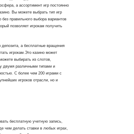
осфера, а ассортимент игр постоянно
зино. Вы можете выбрать тип игр
о без правильного выбора вариантов
торый позволяет игрокам получить
я депозита, а бесплатные вращения
тать игрокам.Это казино может
можете выбирать из слотов,
ду двумя различными типами и
остью. С более чем 200 играми с
упнейших игроков отрасли, но и
овать бесплатную учетную запись,
де чем делать ставки в любых играх,