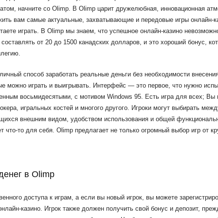
том, начните со Olimp. В Olimp царит дружелюбная, инновационная атм
жить вам самые актуальные, захватывающие и передовые игры онлайн-ка
итаете играть. В Olimp мы знаем, что успешное онлайн-казино невозможн
составлять от 20 до 1500 канадских долларов, и это хороший бонус, ко
илегию.
личный способ заработать реальные деньги без необходимости внесени
ые можно играть и выигрывать. Интерфейс — это первое, что нужно испы
нным восьмидесятыми, с мотивом Windows 95. Есть игра для всех; Вы 
покера, игральных костей и многого другого. Игроки могут выбирать меж
щихся внешним видом, удобством использования и общей функциональн
что-то для себя. Olimp предлагает не только огромный выбор игр от кр
денег в Olimp
венного доступа к играм, а если вы новый игрок, вы можете зарегистрир
нлайн-казино. Игрок также должен получить свой бонус и депозит, преж