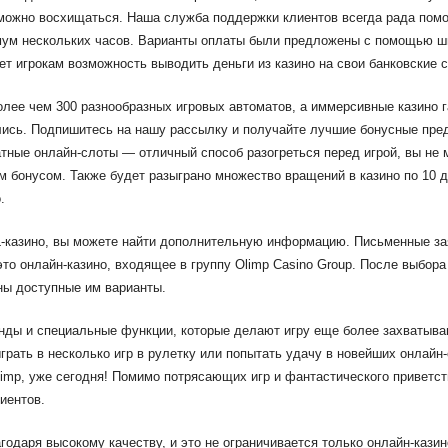
можно восхищаться. Наша служба поддержки клиентов всегда рада помо
мум нескольких часов. Варианты оплаты были предложены с помощью ш
 дает игрокам возможность выводить деньги из казино на свои банковские с
лее чем 300 разнообразных игровых автоматов, а иммерсивные казино 
ились. Подпишитесь на нашу рассылку и получайте лучшие бонусные пре
атные онлайн-слоты — отличный способ разогреться перед игрой, вы не
м бонусом. Также будет разыграно множество вращений в казино по 10 
.
L-казино, вы можете найти дополнительную информацию. Письменные з
это онлайн-казино, входящее в группу Olimp Casino Group. После выбор
аны доступные им варианты.
унды и специальные функции, которые делают игру еще более захватыва
ыграть в несколько игр в рулетку или попытать удачу в новейших онлай
limp, уже сегодня! Помимо потрясающих игр и фантастического приветст
иентов.
годаря высокому качеству, и это не ограничивается только онлайн-казин