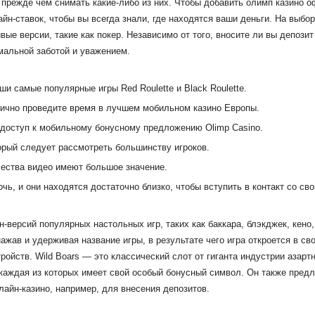
 прежде чем снимать какие-либо из них. Чтобы добавить
олимп казино о
йн-ставок, чтобы вы всегда знали, где находятся ваши деньги. На выбор
ые версии, такие как покер. Независимо от того, вносите ли вы депози
имальной заботой и уважением.
аши самые популярные игры Red Roulette и Black Roulette.
лично проведите время в лучшем мобильном казино Европы.
 доступ к мобильному бонусному предложению Olimp Casino.
орый следует рассмотреть большинству игроков.
чества видео имеют большое значение.
ь, и они находятся достаточно близко, чтобы вступить в контакт со св
версий популярных настольных игр, таких как баккара, блэкджек, кено, 
ажав и удерживая название игры, в результате чего игра откроется в с
йств. Wild Boars — это классический слот от гиганта индустрии азартн
 каждая из которых имеет свой особый бонусный символ. Он также пред
лайн-казино, например, для внесения депозитов.