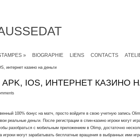
 AUSSEDAT
STAMPES
»
BIOGRAPHIE
LIENS
CONTACTS
ATELI
iOS, интернет казино на деньги
D APK, IOS, ИНТЕРНЕТ КАЗИНО 
omments
венный 100% бонус на матч, просто войдите в свою учетную запись Olim
ои реальные деньги. После регистрации в спин-казино игроки могут игр
тобы разобраться с мобильным приложением в Olimp, достаточно нескол
да игроки могут зарабатывать бесплатные вращения в выбранных ими игр