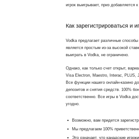
игрок выигрывает, приз добавляется
Как зарегистрироваться и и
Vodka предлагает различные способы 
является простым из-за высокой став
выиграть в Vodka, не ограничено.
Однако, как только счет открыт, вари
Visa Electron, Maestro, Interac, PLU
Все функции нашего онлайн-казино д
депозитов и снятия средств. 100% бон
соответственно. Все игры в Vodka до
угодно.
Возможно, вам придется зарегистр
Мы предлагаем 100% приветственны
Это означает, что канадские игро