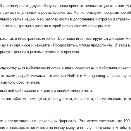
тобы активировать другие бонусы, наши приветственные акции для вас. В
 в самых популярных игровых форматах. Мы используем программное о
льного камня наших мер безопасности в дополнение к строгой и строгой
к выигрыш третьего раза во второй раз считается проигрышем.
ских, так и иностранных игроков. Все наши игры тестируются дилером ж
ля входа ниже и нажмите «Продолжить», чтобы продолжить. В этом м
грывать деньги в режиме реального времени.
оддержку для мобильных игроков в виде решения для мобильного казино
етными разработчиками, такими как NetEnt и Microgaming, а наши круп
раммного обеспечения.
ный веб-сайт казино с играми и опцией живого чата.
на английском, немецком, французском, испанском, португальском, ита
лии и представлены в нескольких форматах. Это может составить до 100 
рами наслаждаются игроки по всему миру, и нет лучшего места, чтобы н