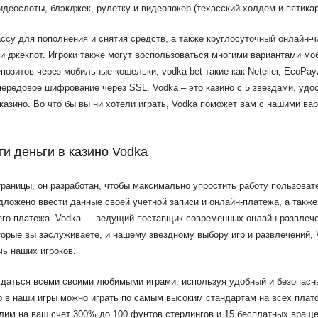
идеослоты, блэкджек, рулетку и видеопокер (техасский холдем и пятикар
су для пополнения и снятия средств, а также круглосуточный онлайн-ча
и джекпот. Игроки также могут воспользоваться многими вариантами мо
епозитов через мобильные кошельки,
vodka bet
такие как Neteller, EcoPay
ередовое шифрование через SSL. Vodka – это казино с 5 звездами, удо
азино. Во что бы вы ни хотели играть, Vodka поможет вам с нашими ва
ти деньги в казино Vodka
страницы, он разработан, чтобы максимально упростить работу пользоват
едложено ввести данные своей учетной записи и онлайн-платежа, а так
о платежа. Vodka — ведущий поставщик современных онлайн-развлечен
оторые вы заслуживаете, и нашему звездному выбору игр и развлечений
чь наших игроков.
аждаться всеми своими любимыми играми, используя удобный и безопасн
о в наши игры можно играть по самым высоким стандартам на всех платф
лим на ваш счет 300% до 100 фунтов стерлингов и 15 бесплатных враще