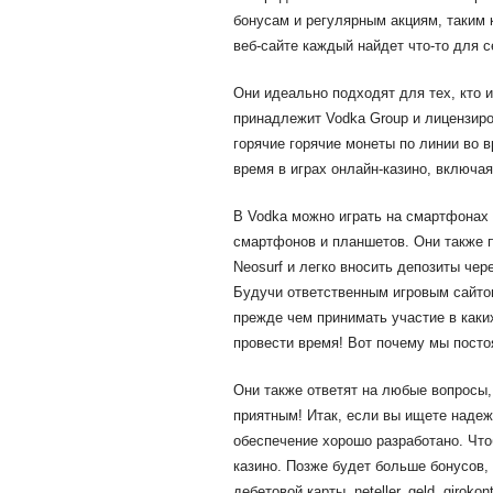
бонусам и регулярным акциям, таким 
веб-сайте каждый найдет что-то для с
Они идеально подходят для тех, кто и
принадлежит Vodka Group и лицензиро
горячие горячие монеты по линии во 
время в играх онлайн-казино, включая
В Vodka можно играть на смартфонах 
смартфонов и планшетов. Они также п
Neosurf и легко вносить депозиты чер
Будучи ответственным игровым сайтом
прежде чем принимать участие в каких
провести время! Вот почему мы посто
Они также ответят на любые вопросы, 
приятным! Итак, если вы ищете надеж
обеспечение хорошо разработано. Что
казино. Позже будет больше бонусов,
дебетовой карты, neteller, geld, girok