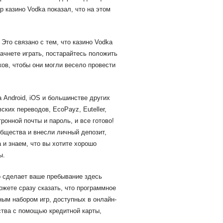
 казино Vodka показал, что на этом
 Это связано с тем, что казино Vodka
ачнете играть, постарайтесь положить
ков, чтобы они могли весело провести
 Android, iOS и большинстве других
ких переводов, EcoPayz, Euteller,
ронной почты и пароль, и все готово!
бщества и внесли личный депозит,
 и знаем, что вы хотите хорошо
ы.
то сделает ваше пребывание здесь
ожете сразу сказать, что программное
ным набором игр, доступных в онлайн-
ства с помощью кредитной карты,