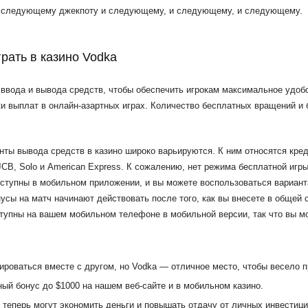
 к следующему джекпоту и следующему, и следующему, и следующему.
грать в казино Vodka
ввода и вывода средств, чтобы обеспечить игрокам максимальное удобс
ки выплат в онлайн-азартных играх. Количество бесплатных вращений и 
анты вывода средств в казино широко варьируются. К ним относятся кред
S, JCB, Solo и American Express. К сожалению, нет режима бесплатной иг
оступны в мобильном приложении, и вы можете воспользоваться вариант
усы на матч начинают действовать после того, как вы внесете в общей с
ступны на вашем мобильном телефоне в мобильной версии, так что вы мож
ироваться вместе с другом, но Vodka — отличное место, чтобы весело п
й бонус до $1000 на нашем веб-сайте и в мобильном казино.
ки теперь могут экономить деньги и повышать отдачу от личных инвестиц