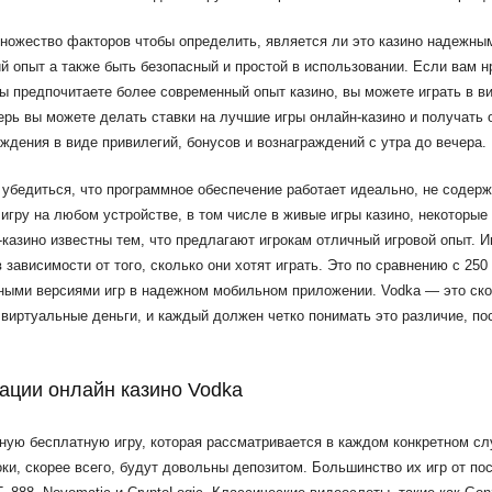
ножество факторов чтобы определить, является ли это казино надежны
 опыт а также быть безопасный и простой в использовании. Если вам н
вы предпочитаете более современный опыт казино, вы можете играть в в
ерь вы можете делать ставки на лучшие игры онлайн-казино и получать
ждения в виде привилегий, бонусов и вознаграждений с утра до вечера.
 убедиться, что программное обеспечение работает идеально, не содер
гру на любом устройстве, в том числе в живые игры казино, некоторые 
казино известны тем, что предлагают игрокам отличный игровой опыт. 
в зависимости от того, сколько они хотят играть. Это по сравнению с 25
ными версиями игр в надежном мобильном приложении. Vodka — это скор
 виртуальные деньги, и каждый должен четко понимать это различие, по
ации онлайн казино Vodka
ю бесплатную игру, которая рассматривается в каждом конкретном случ
роки, скорее всего, будут довольны депозитом. Большинство их игр от п