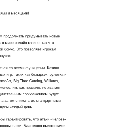
лями и месяцами!
дем продолжать придумывать новые
в мире онлайн-казино, так что
й бонус. Это позволяет игрокам
онусах.
ться со всеми функциями. Казино
х игр, таких как блэкджек, рулетка и
meArt, Big Time Gaming, Williams,
менее, им, как правило, не хватает
 единственным соображением будут
т, а затем снимать их стандартными
онусы каждый день.
бы гарантировать, что атаки «человек
ктронные чеки. Благодаря выдающимся