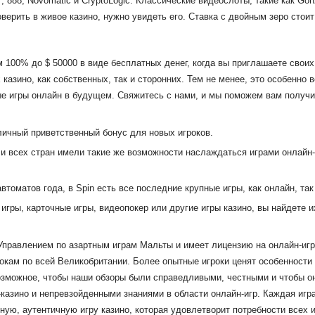
GT, 888, Novomatic и CryptoLogic. Классические видеослоты, такие как Gon
ерить в живое казино, нужно увидеть его. Ставка с двойным зеро стоит
 100% до $ 50000 в виде бесплатных денег, когда вы приглашаете своих
азино, как собственных, так и сторонних. Тем не менее, это особенно 
ые игры онлайн в будущем. Свяжитесь с нами, и мы поможем вам получ
тличный приветственный бонус для новых игроков.
и всех стран имели такие же возможности наслаждаться играми онлайн-к
томатов года, в Spin есть все последние крупные игры, как онлайн, та
гры, карточные игры, видеопокер или другие игры казино, вы найдете и
Управлением по азартным играм Мальты и имеет лицензию на онлайн-игр
рокам по всей Великобритании. Более опытные игроки ценят особенности 
зможное, чтобы наши обзоры были справедливыми, честными и чтобы о
казино и непревзойденными знаниями в области онлайн-игр. Каждая игра
ую, аутентичную игру казино, которая удовлетворит потребности всех иг