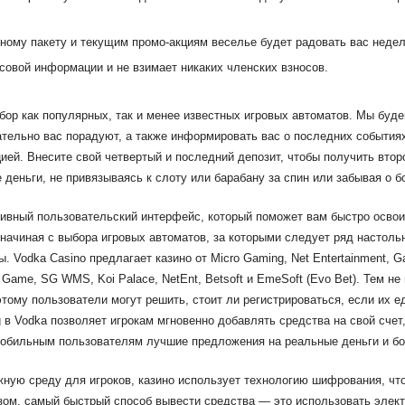
ному пакету и текущим промо-акциям веселье будет радовать вас неде
совой информации и не взимает никаких членских взносов.
бор как популярных, так и менее известных игровых автоматов. Мы бу
тельно вас порадуют, а также информировать вас о последних событиях 
ей. Внесите свой четвертый и последний депозит, чтобы получить второ
деньги, не привязываясь к слоту или барабану за спин или забывая о б
тивный пользовательский интерфейс, который поможет вам быстро освои
начиная с выбора игровых автоматов, за которыми следует ряд настольны
. Vodka Casino предлагает казино от Micro Gaming, Net Entertainment, Ga
Game, SG WMS, Koi Palace, NetEnt, Betsoft и EmeSoft (Evo Bet). Тем не 
этому пользователи могут решить, стоит ли регистрироваться, если их
ng в Vodka позволяет игрокам мгновенно добавлять средства на свой сче
мобильным пользователям лучшие предложения на реальные деньги и б
ную среду для игроков, казино использует технологию шифрования, что
зом, самый быстрый способ вывести средства — это использовать эле