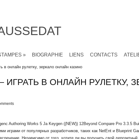
 AUSSEDAT
STAMPES
»
BIOGRAPHIE
LIENS
CONTACTS
ATELI
ь в онлайн рулетку, зеркало онлайн казино
— ИГРАТЬ В ОНЛАЙН РУЛЕТКУ, 
omments
c Authoring Works 5 Ja Keygen ((NEW)) 12Beyond Compare Pro 3.3.5 Buil
и играми от популярных разработчиков, таких как NetEnt и Blueprint Ga
спечение. Независимо от того, хотите ли вы получить свой депозитный 