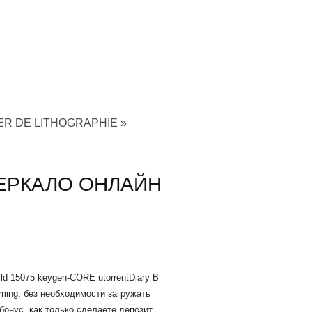
ER DE LITHOGRAPHIE
»
ЗЕРКАЛО ОНЛАЙН
d 15075 keygen-CORE utorrentDiary В
ming, без необходимости загружать
бонус, как только сделаете депозит,